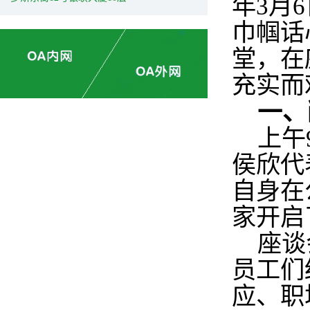
年3月
巾帼话
堂，在
充实而
一、
上午
侯欣代
自身在
家开启
座谈
员工们
应、职