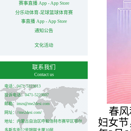
赛事直播 App - App Store
分乐动体育-足球篮球体育赛
事直播 App - App Store
通知公告
文化活动
联系我们
Contact us
电话：0471-5223613
投诉电话：0471-5223607
邮箱：imzs@me2desi.com
春风
网址：//me2desi.com/
妇女节
地址：内蒙古自治区呼和浩特市赛罕区鄂尔
多斯东街12号银联大厦10层