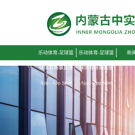
乐动体育-足球篮球体育赛事直播 App - App Store
乐动体育-足球篮
乐动体育-足球篮
新
球体育赛事直播
球体育赛事直播
App - App Store
App - App Store