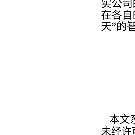
实公司
在各自
天”的
本文
未经许