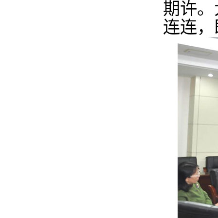
期许。
连连，