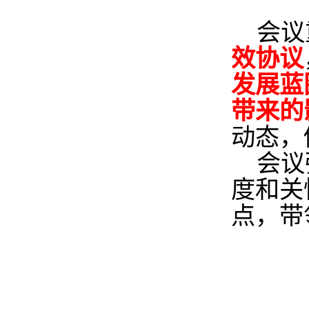
会议
效协议
发展
蓝
带来的
动态，
会议
度和关
点，带