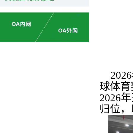
20
球体育赛
202
归位，