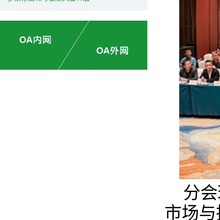
分会
市场与