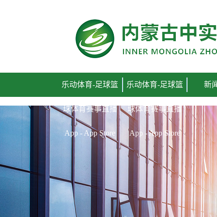
乐动体育-足球篮球体育赛事直播 App - App Store
乐动体育-足球篮
乐动体育-足球篮
新
球体育赛事直播
球体育赛事直播
App - App Store
App - App Store