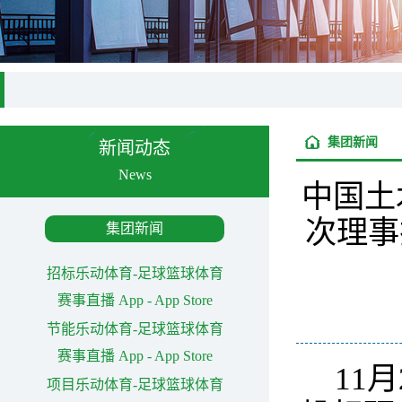
集团新闻
新闻动态
News
中国土
次理事
集团新闻
招标乐动体育-足球篮球体育
赛事直播 App - App Store
节能乐动体育-足球篮球体育
赛事直播 App - App Store
11
月
项目乐动体育-足球篮球体育