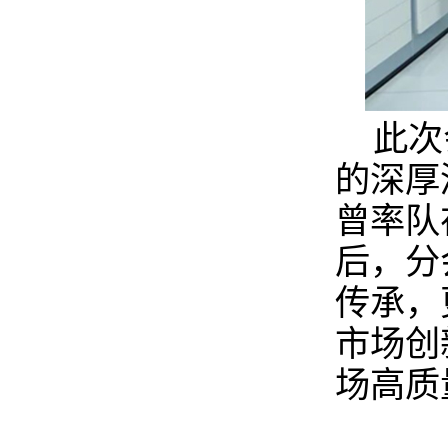
此次
的深厚
曾率队
后，分
传承，
市场创
场高质