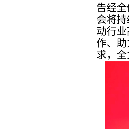
告经全
会将持
动行业
作、助
求，全