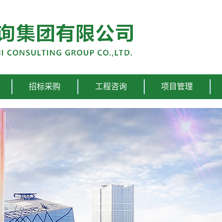
招标采购
工程咨询
项目管理