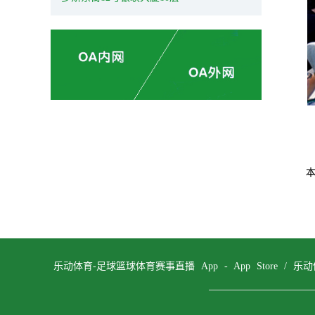
乐动体育-足球篮球体育赛事直播 App - App Store
/
乐动