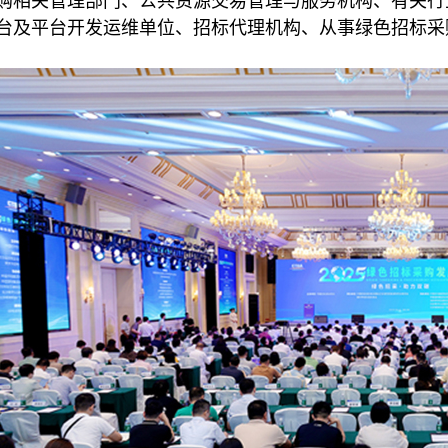
购相关管理部门、公共资源交易管理与服务机构、有关行
台及平台开发运维单位、招标代理机构、从事绿色招标采购