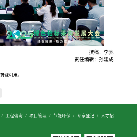
撰稿：李驰
责任编辑：孙建成
自转载引用。
/
工程咨询
/
项目管理
/
节能环保
/
专家登记
/
人才招