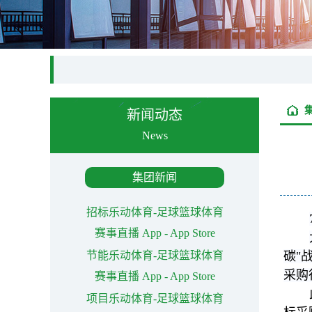
新闻动态
News
集团新闻
招标乐动体育-足球篮球体育
赛事直播 App - App Store
节能乐动体育-足球篮球体育
碳"
采购
赛事直播 App - App Store
项目乐动体育-足球篮球体育