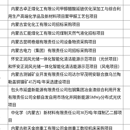
内蒙古卓正煤化工有限公司甲醇醋酸延链优化深加工与综合利
用生产高端化学品及新材料项目聚甲醛工艺包项目
内蒙古宜化化工有限公司招标采购项目
内蒙古汇能煤化工有限公司煤制天然气液化招标项目
内蒙古昆明卷烟有限责任公司设备物资采购项目
内蒙古电力（集团）有限责任公司招标采购项目
怀安正润风光储一体化智能化清洁能源示范项目（光伏项目）
和怀安正润风光储一体化智能化清洁能源示范项目（风电项目）
内蒙古测铖矿业开发有限责任公司达尔罕茂明安联合旗乌兰陶
0
勒盖铜镍矿45万吨/年采选建设项目
包头市延盛新能源有限责任公司包钢集团冶金渣综合利用开发
有限责任公司全额自发自用市场化并网新能源5MWp分布式光伏
项目
中化学（内蒙古）新材料有限责任公司30万吨/年煤制乙二醇项
2
目
3
内蒙古航天金岗重工有限公司金岗重工数控机床采购项目