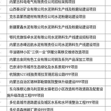
8
内蒙古科电电气有限责任公司招标采购项目
9
山西泰达矿业有限公司水泥熟料生产线及粉磨站建设项目
0
克东县蒙西建材有限责任公司水泥粉磨站建设项目
1
新疆蒙鑫水泥有限公司水泥熟料生产线及粉磨站建设项目
2
鄂托克旗恒卓水泥有限公司水泥熟料生产线建设招标项目
3
内蒙古赤峰远航水泥有限责任公司水泥熟料生产线建设项目
4
华油锡林小区“三供一业”供暖分离移交维修改造项目
5
内蒙古金同有色工业有限公司铜及系列产品深加工项目
6
巴彦淖尔市城市生态绿化及水系景观PPP项目
7
杭锦旗S215线独贵塔拉至锡尼段公路PPP项目
8
内蒙古自治区锡林郭勒盟医院整体升级建设PPP项目
东乌珠穆沁旗乌利亚斯太镇老旧小区改造和市政道路及配套设
9
施升级改造工程PPP项目
0
多伦县城市道路建设及城区水系和水环境整治工程PPP项目
1
多伦县森林碳汇建设PPP项目