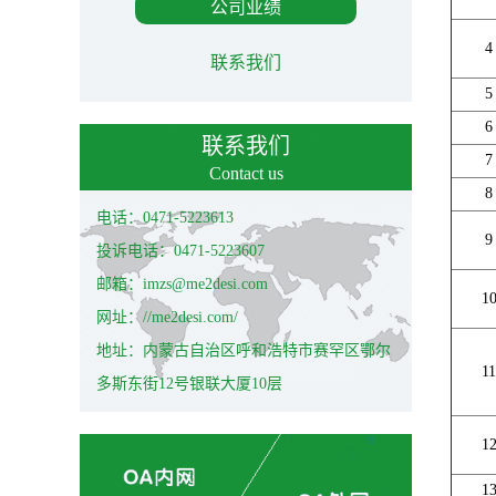
公司业绩
4
联系我们
5
6
联系我们
7
Contact us
8
电话：0471-5223613
9
投诉电话：0471-5223607
邮箱：imzs@me2desi.com
1
网址：//me2desi.com/
地址：内蒙古自治区呼和浩特市赛罕区鄂尔
11
多斯东街12号银联大厦10层
1
1