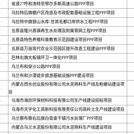
4
省道27呼和浩特至鄂尔多斯高速公路PPP项目
5
乌拉特后旗棚户区改造及市政配套基础设施工程PPP项目
6
乌拉特中旗狼山水库-甘其毛都口岸供水工程PPP项目
7
五原县隆兴昌镇再生水处理及附属管网工程PPP项目
8
五原县特色养殖科普教育示范园建设项目PPP项目
9
五原县万亩现代农业示范园区提升改造工程建设PPP项目
0
巴林右旗大板镇环卫一体化PPP项目
1
乌兰布和穿沙公路PPP项目
2
乌兰布和沙漠徒步旅游基础设施PPP建设项目
内蒙古西水创业股份有限公司水泥熟料生产线及粉磨站建设项
3
目
4
乌海市海欣环保材料科技有限公司生产线建设招标项目
5
乌海市天宇化工高新科技有限责任公司高岭土生产线建设项目
6
乌兰察布察右后旗白音查干镇污水处理厂PPP项目
7
内蒙古乌兰水泥股份有限公司水泥熟料生产线建设项目