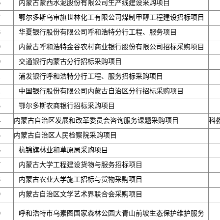
6
内蒙古蒙西水泥股份有限公司生产线建设采购项目
7
鄂尔多斯乌审旗世林化工有限公司煤制甲醇工程建设招标项目
8
华夏银行股份有限公司呼和浩特分行工程、服务项目
9
内蒙古呼和浩特金谷农村商业银行股份有限公司招标采购项目
0
交通银行内蒙古分行招标采购项目
1
浦发银行呼和浩特分行工程、服务招标采购项目
2
中国银行股份有限公司内蒙古自治区分行招标采购项目
3
鄂尔多斯农商银行招标采购项目
4
内蒙古自治区发展和改革委员会咨询服务课题采购项目
科
5
内蒙古自治区人民检察院采购项目
6
杭锦旗林业和草原局采购项目
7
内蒙古大学工程建设货物与服务招标项目
8
内蒙古农业大学施工招标与货物采购项目
9
内蒙古自治区文学艺术界联合会采购项目
0
呼和浩特市乌素图国家森林公园大青山前坡生态保护维护服务