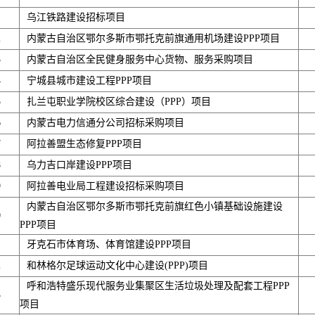
1
乌江铁路建设招标项目
2
内蒙古自治区鄂尔多斯市鄂托克前旗通用机场建设PPP项目
3
内蒙古自治区全民健身服务中心货物、服务采购项目
4
宁城县城市建设工程PPP项目
5
扎兰屯职业学院校区综合建设（PPP）项目
6
内蒙古电力信通分公司招标采购项目
7
阿拉善盟生态修复PPP项目
8
乌力吉口岸建设PPP项目
9
阿拉善电业局工程建设招标采购项目
内蒙古自治区鄂尔多斯市鄂托克前旗红色小镇基础设施建设
0
PPP项目
1
牙克石市体育场、体育馆建设PPP项目
2
和林格尔足球运动文化中心建设(PPP)项目
呼和浩特盛乐现代服务业集聚区生活垃圾处理及配套工程PPP
3
项目