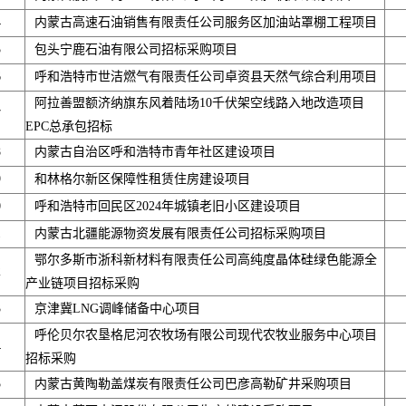
4
内蒙古高速石油销售有限责任公司服务区加油站罩棚工程项目
5
包头宁鹿石油有限公司招标采购项目
6
呼和浩特市世洁燃气有限责任公司卓资县天然气综合利用项目
阿拉善盟额济纳旗东风着陆场10千伏架空线路入地改造项目
7
EPC总承包招标
8
内蒙古自治区呼和浩特市青年社区建设项目
9
和林格尔新区保障性租赁住房建设项目
0
呼和浩特市回民区2024年城镇老旧小区建设项目
1
内蒙古北疆能源物资发展有限责任公司招标采购项目
鄂尔多斯市浙科新材料有限责任公司高纯度晶体硅绿色能源全
2
产业链项目招标采购
3
京津冀LNG调峰储备中心项目
呼伦贝尔农垦格尼河农牧场有限公司现代农牧业服务中心项目
4
招标采购
5
内蒙古黄陶勒盖煤炭有限责任公司巴彦高勒矿井采购项目