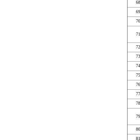
6
6
7
7
7
7
7
7
7
7
7
7
8
8