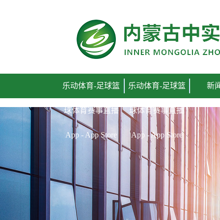
乐动体育-足球篮球体育赛事直播 App - App Store
乐动体育-足球篮
乐动体育-足球篮
新
球体育赛事直播
球体育赛事直播
App - App Store
App - App Store