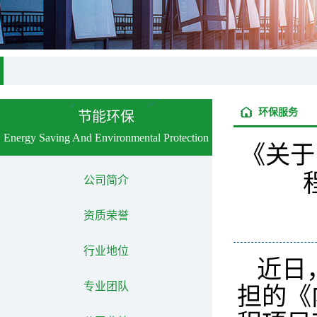
环保服务
节能环保
Energy Saving And Environmental Protection
《关于
公司简介
资质荣誉
行业地位
近日
专业团队
担的《