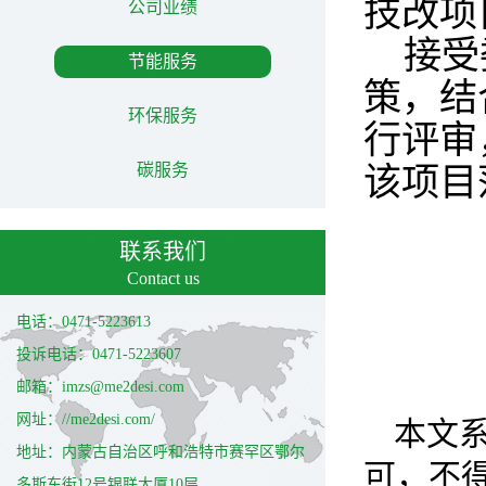
技改项
公司业绩
接受
节能服务
策，结
环保服务
行评审
碳服务
该项目
联系我们
Contact us
电话：0471-5223613
投诉电话：0471-5223607
邮箱：imzs@me2desi.com
网址：//me2desi.com/
本文
地址：内蒙古自治区呼和浩特市赛罕区鄂尔
可，不
多斯东街12号银联大厦10层