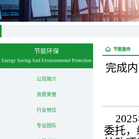
节能服务
节能环保
Energy Saving And Environmental Protection
完成内
公司简介
资质荣誉
行业地位
20
专业团队
委托，