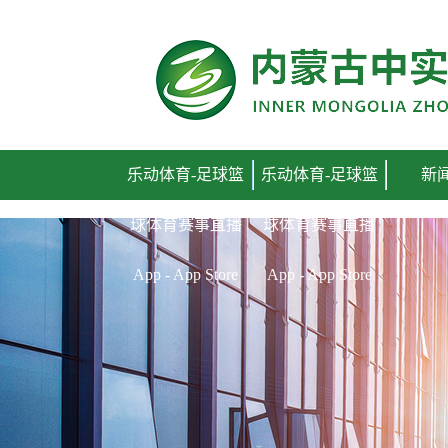
乐动体育-足球篮球体育赛事直播 App - App Store
乐动体育-足球篮
乐动体育-足球篮
新
球体育赛事直播
球体育赛事直播
App - App Store
App - App Store