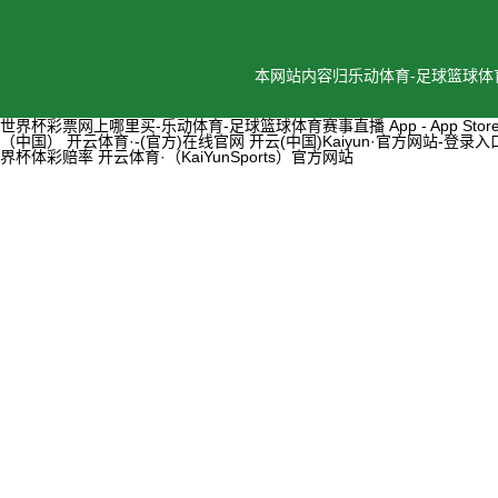
本网站内容归乐动体育-足球篮球体育赛
世界杯彩票网上哪里买-乐动体育-足球篮球体育赛事直播 App - App Stor
（中国）
开云体育·-(官方)在线官网
开云(中国)Kaiyun·官方网站-登录入
界杯体彩赔率
开云体育·（KaiYunSports）官方网站