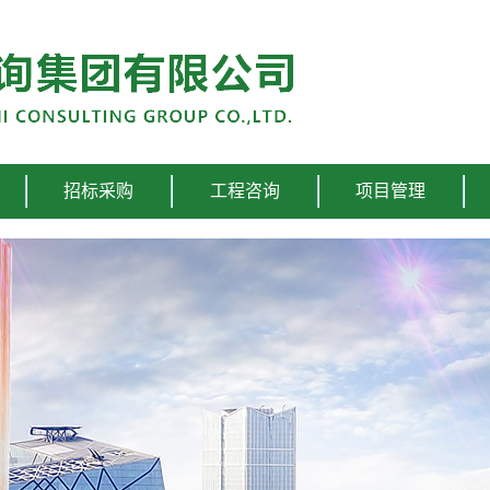
招标采购
工程咨询
项目管理