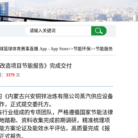
篮球体育赛事直播 App - App Store
>>节能环保>>节能服务
改造项目节能报告》完成交付
量：
3379
次
的《内蒙古兴安铜锌冶炼有限公司蒸汽供应设备
作，正式提交委托方。
炼行业组成的专项团队，严格遵循国家节能法律
地踏勘、资料收集完成前期调研，精准梳理项
能方案论证及能效水平评估，高质量完成《报
正式报告。