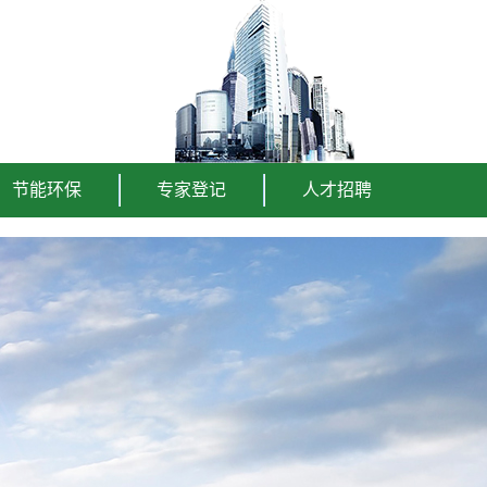
节能环保
专家登记
人才招聘