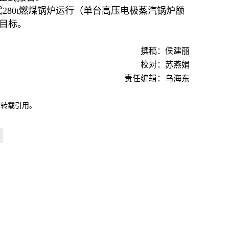
280t燃煤锅炉运行（单台高压电极蒸汽锅炉额
营目标。
撰稿：侯建丽
校对：苏燕娟
责任编辑：乌海东
自转载引用。