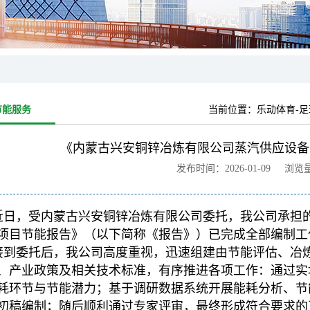
节能服务
当前位置：
乐动体育-足球
《内蒙古兴安铜锌冶炼有限公司蒸汽供应设备
发布时间：2026-01-09 浏览
近日，受内蒙古兴安铜锌冶炼有限公司委托，我公司承担
项目节能报告》（以下简称《报告》）已完成全部编制工
接到委托后，我公司高度重视，迅速组建由节能评估、冶
、产业政策及相关技术标准，有序推进各项工作：通过实
耗环节与节能潜力；基于调研数据系统开展能耗分析、节
初稿编制；随后顺利通过专家评审，最终形成符合要求的