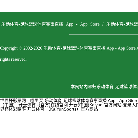
乐动体育-足球篮球体育赛事直播 App - App Store
/
乐动体育-足球篮球
Copyright © 2002-2026 乐动体育-足球篮球体育赛事直播 App - App Store A
rights reserved.
本网站内容归乐动体育-足球篮球体育赛
世界杯彩票网上哪里买-乐动体育-足球篮球体育赛事直播 App - App Stor
（中国）
开云体育·-(官方)在线官网
开云(中国)Kaiyun·官方网站-登录入
界杯体彩赔率
开云体育·（KaiYunSports）官方网站