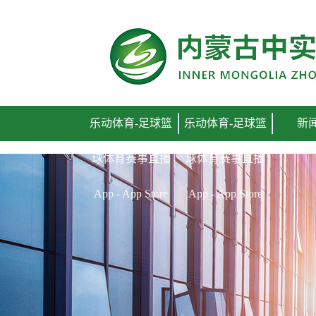
乐动体育-足球篮球体育赛事直播 App - App Store
乐动体育-足球篮
乐动体育-足球篮
新
球体育赛事直播
球体育赛事直播
App - App Store
App - App Store