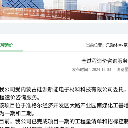
工程造价
当前位置：
乐动体育-足球
全过程造价咨询服务
发布时间：2024-12-03 浏览
我公司受内蒙古硅源新能电子材料科技有限公司委托，
程造价咨询服务。
该项目位于准格尔经济开发区大路产业园南煤化工基地东
为一期和二期。
目前，我公司已完成项目一期的工程量清单和招标控