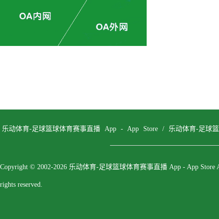
乐动体育-足球篮球体育赛事直播 App - App Store
/
乐动体育-足球篮球
Copyright © 2002-2026 乐动体育-足球篮球体育赛事直播 App - App Store A
rights reserved.