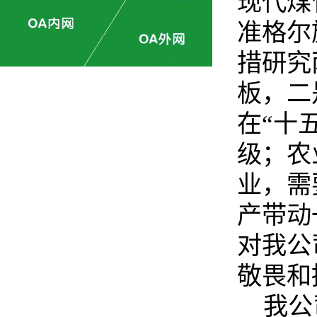
现代煤
准格尔
措研究
板，二
在“十
级；农
业，需
产带动
对我公
敬畏和
我公