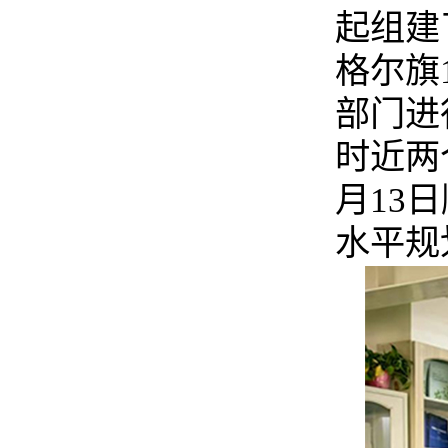
起组建
格尔旗
部门进
时近两
月13
水平规