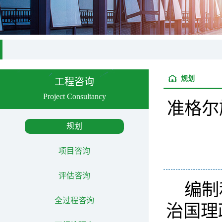
规划
工程咨询
Project Consultancy
准格尔
规划
项目咨询
评估咨询
编制
全过程咨询
治国理