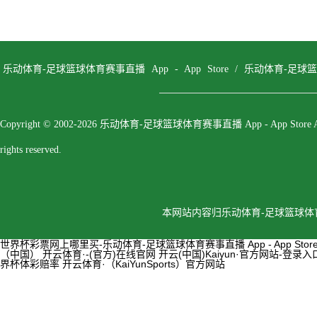
乐动体育-足球篮球体育赛事直播 App - App Store
/
乐动体育-足球篮球
Copyright © 2002-2026 乐动体育-足球篮球体育赛事直播 App - App Store A
rights reserved.
本网站内容归乐动体育-足球篮球体育赛
世界杯彩票网上哪里买-乐动体育-足球篮球体育赛事直播 App - App Stor
（中国）
开云体育·-(官方)在线官网
开云(中国)Kaiyun·官方网站-登录入
界杯体彩赔率
开云体育·（KaiYunSports）官方网站