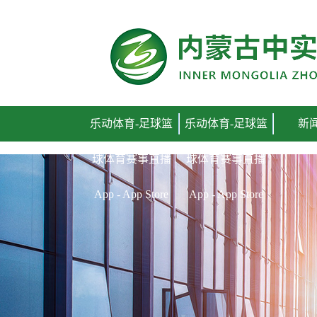
乐动体育-足球篮球体育赛事直播 App - App Store
乐动体育-足球篮
乐动体育-足球篮
新
球体育赛事直播
球体育赛事直播
App - App Store
App - App Store