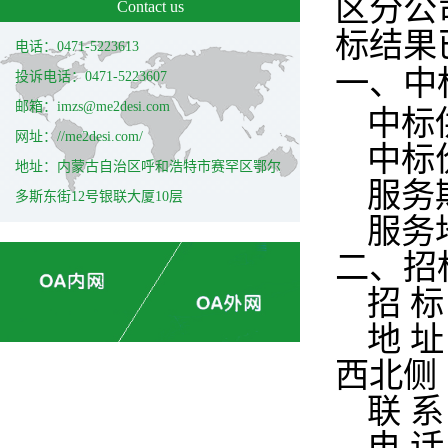
区分公
Contact us
标结果
电话：0471-5223613
一、中
投诉电话：0471-5223607
邮箱：imzs@me2desi.com
中标
网址：//me2desi.com/
中标价
地址：内蒙古自治区呼和浩特市赛罕区鄂尔
服务期
多斯东街12号银联大厦10层
服务
二、招
招 
地 
西北侧
联 
电 话：