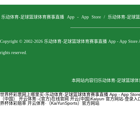
乐动体育-足球篮球体育赛事直播 App - App Store
/
乐动体育-足球篮球
Copyright © 2002-2026 乐动体育-足球篮球体育赛事直播 App - App Store A
rights reserved.
本网站内容归乐动体育-足球篮球体育赛
世界杯彩票网上哪里买-乐动体育-足球篮球体育赛事直播 App - App Stor
（中国）
开云体育·-(官方)在线官网
开云(中国)Kaiyun·官方网站-登录入
界杯体彩赔率
开云体育·（KaiYunSports）官方网站