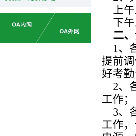
上午工
下午工
二、
1、
提前调
好考勤
2、
工作；
3、
工作，