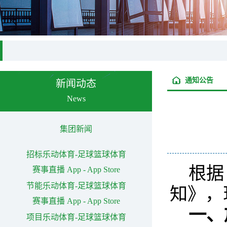
通知公告
新闻动态
News
集团新闻
招标乐动体育-足球篮球体育
根据
赛事直播 App - App Store
节能乐动体育-足球篮球体育
知》，
赛事直播 App - App Store
一、
项目乐动体育-足球篮球体育