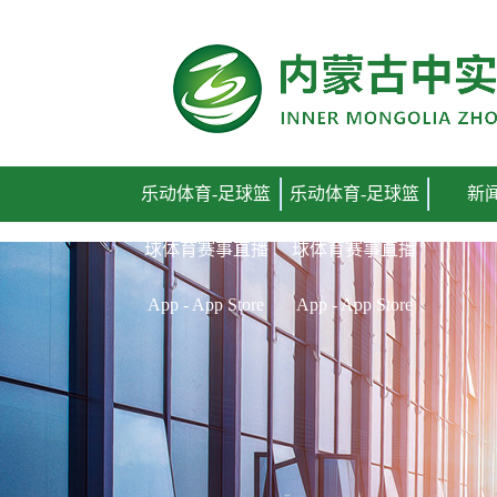
乐动体育-足球篮球体育赛事直播 App - App Store
乐动体育-足球篮
乐动体育-足球篮
新
球体育赛事直播
球体育赛事直播
App - App Store
App - App Store