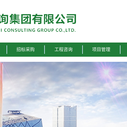
招标采购
工程咨询
项目管理