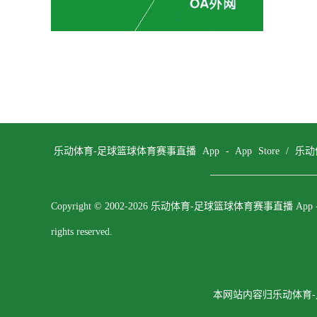
乐动体育-足球篮球体育赛事直播 App - App Store
/
乐动
Copyright © 2002-2026 乐动体育-足球篮球体育赛事直播 App - Ap
rights reserved.
本网站内容归乐动体育-足