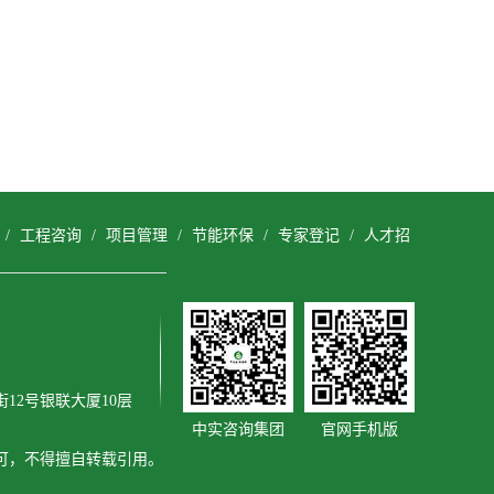
/
工程咨询
/
项目管理
/
节能环保
/
专家登记
/
人才招
12号银联大厦10层
中实咨询集团
官网手机版
经许可，不得擅自转载引用。