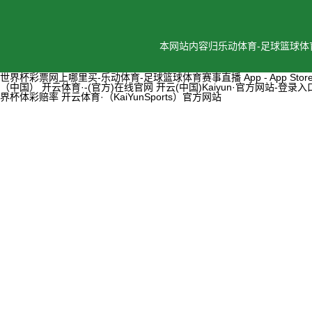
本网站内容归乐动体育-足球篮球体育赛
世界杯彩票网上哪里买-乐动体育-足球篮球体育赛事直播 App - App Stor
（中国）
开云体育·-(官方)在线官网
开云(中国)Kaiyun·官方网站-登录入
界杯体彩赔率
开云体育·（KaiYunSports）官方网站