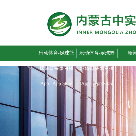
乐动体育-足球篮球体育赛事直播 App - App Store
乐动体育-足球篮
乐动体育-足球篮
新
球体育赛事直播
球体育赛事直播
App - App Store
App - App Store